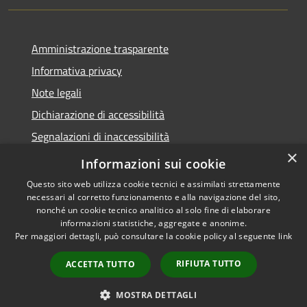
Amministrazione trasparente
Informativa privacy
Note legali
Dichiarazione di accessibilità
Segnalazioni di inaccessibilità
×
Whistleblowing segnalazione illeciti
Informazioni sui cookie
Questo sito web utilizza cookie tecnici e assimilati strettamente
necessari al corretto funzionamento e alla navigazione del sito,
nonché un cookie tecnico analitico al solo fine di elaborare
informazioni statistiche, aggregate e anonime.
RSS
Copyright © 2026 • Comune di
Per maggiori dettagli, può consultare la cookie policy al seguente
link
Accessibilità
Valfurva • Powered by
Privacy
Municipium
Accesso
•
RIFIUTA TUTTO
ACCETTA TUTTO
Cookie
redazione
Mappa del sito
MOSTRA DETTAGLI