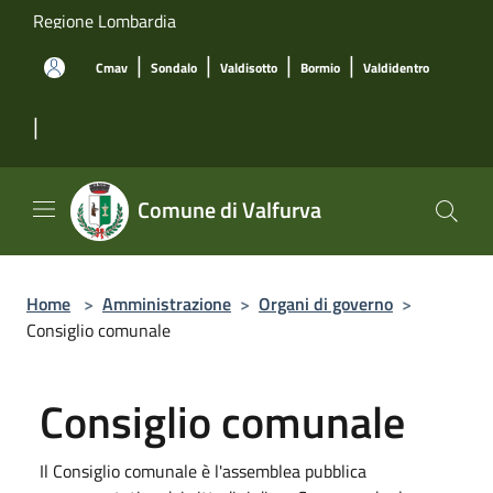
Salta al contenuto principale
Regione Lombardia
|
|
|
|
Cmav
Sondalo
Valdisotto
Bormio
Valdidentro
|
Comune di Valfurva
Home
>
Amministrazione
>
Organi di governo
>
Consiglio comunale
Consiglio comunale
Il Consiglio comunale è l'assemblea pubblica