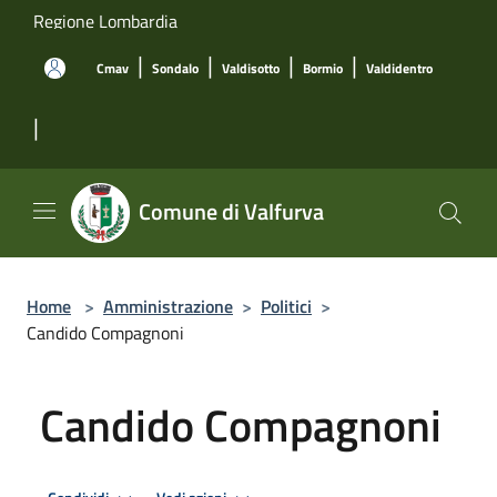
Salta al contenuto principale
Regione Lombardia
|
|
|
|
Cmav
Sondalo
Valdisotto
Bormio
Valdidentro
|
Comune di Valfurva
Home
>
Amministrazione
>
Politici
>
Candido Compagnoni
Candido Compagnoni