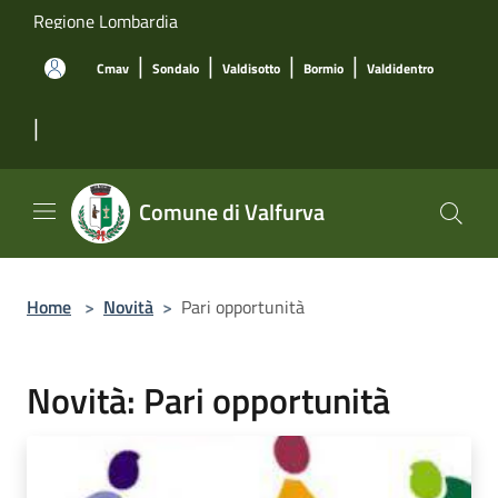
Salta al contenuto principale
Regione Lombardia
|
|
|
|
Cmav
Sondalo
Valdisotto
Bormio
Valdidentro
|
Comune di Valfurva
Home
>
Novità
>
Pari opportunità
Novità: Pari opportunità