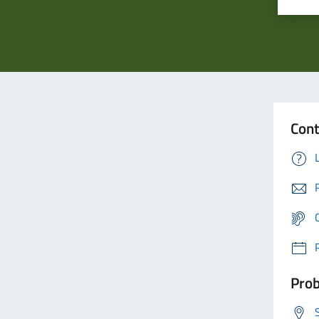
Cont
Prob