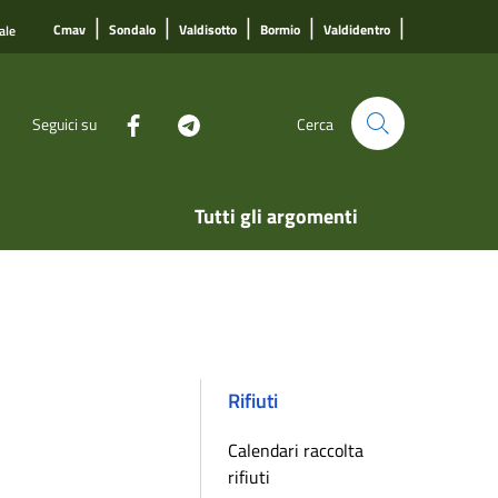
|
|
|
|
|
Cmav
Sondalo
Valdisotto
Bormio
Valdidentro
ale
Seguici su
Cerca
Tutti gli argomenti
Rifiuti
Calendari raccolta
rifiuti