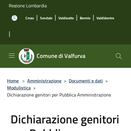
Salta al contenuto principale
Regione Lombardia
|
|
|
|
Cmav
Sondalo
Valdisotto
Bormio
Valdidentro
|
Comune di Valfurva
Home
>
Amministrazione
>
Documenti e dati
>
Modulistica
>
Dichiarazione genitori per Pubblica Amministrazione
Dichiarazione genitori