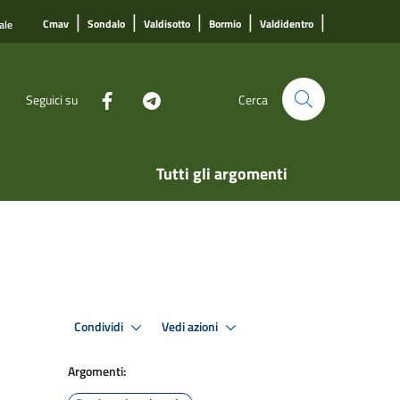
|
|
|
|
|
Cmav
Sondalo
Valdisotto
Bormio
Valdidentro
ale
Seguici su
Cerca
Tutti gli argomenti
Condividi
Vedi azioni
Argomenti: