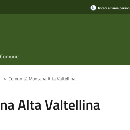
Accedi all'area person
il Comune
>
Comunità Montana Alta Valtellina
a Alta Valtellina