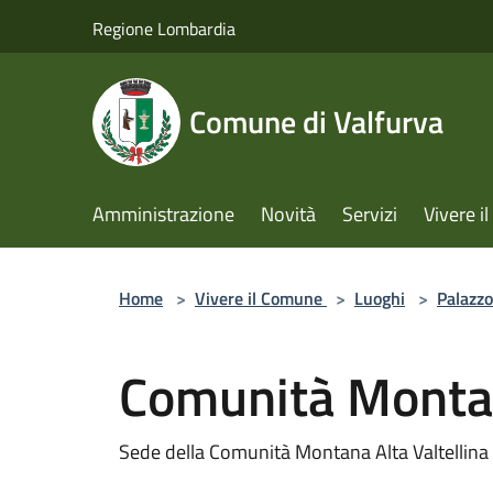
Salta al contenuto principale
Regione Lombardia
Comune di Valfurva
Amministrazione
Novità
Servizi
Vivere 
Home
>
Vivere il Comune
>
Luoghi
>
Palazzo
Comunità Montan
Sede della Comunità Montana Alta Valtellina