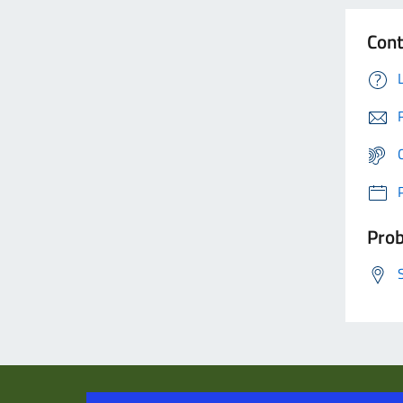
Cont
Prob