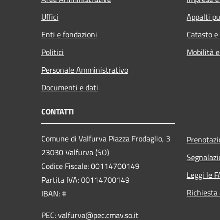
Uffici
Appalti pu
Enti e fondazioni
Catasto e
Politici
Mobilità e
Personale Amministrativo
Documenti e dati
CONTATTI
Comune di Valfurva Piazza Frodaglio, 3
Prenotaz
23030 Valfurva (SO)
Segnalazi
Codice Fiscale: 00114700149
Leggi le 
Partita IVA: 00114700149
Richiesta
IBAN: #
PEC: valfurva@pec.cmav.so.it