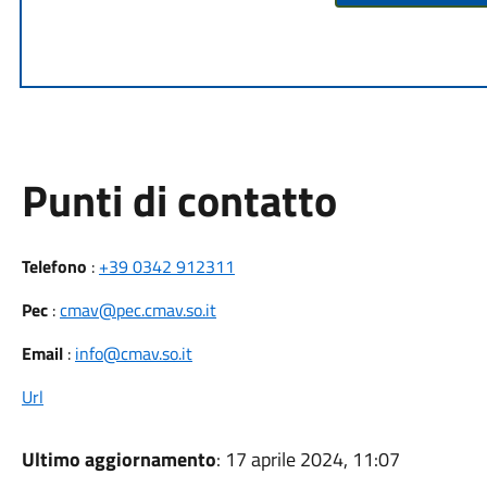
Punti di contatto
Telefono
:
+39 0342 912311
Pec
:
cmav@pec.cmav.so.it
Email
:
info@cmav.so.it
Url
Ultimo aggiornamento
: 17 aprile 2024, 11:07