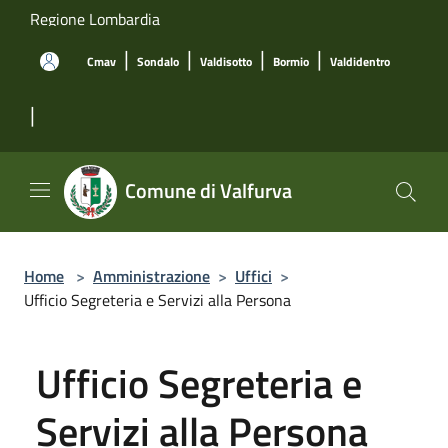
Salta al contenuto principale
Regione Lombardia
|
|
|
|
Cmav
Sondalo
Valdisotto
Bormio
Valdidentro
|
Comune di Valfurva
Home
>
Amministrazione
>
Uffici
>
Ufficio Segreteria e Servizi alla Persona
Ufficio Segreteria e
Servizi alla Persona