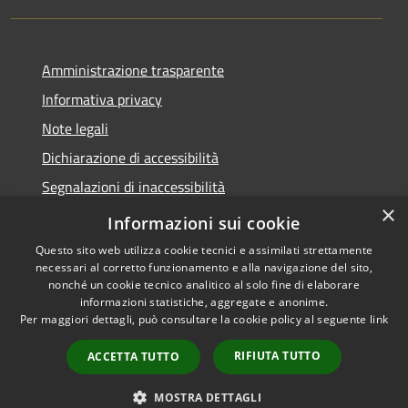
Amministrazione trasparente
Informativa privacy
Note legali
Dichiarazione di accessibilità
Segnalazioni di inaccessibilità
×
Whistleblowing segnalazione illeciti
Informazioni sui cookie
Questo sito web utilizza cookie tecnici e assimilati strettamente
necessari al corretto funzionamento e alla navigazione del sito,
nonché un cookie tecnico analitico al solo fine di elaborare
informazioni statistiche, aggregate e anonime.
RSS
Copyright © 2026 • Comune di
Per maggiori dettagli, può consultare la cookie policy al seguente
link
Accessibilità
Valfurva • Powered by
Privacy
Municipium
Accesso
•
RIFIUTA TUTTO
ACCETTA TUTTO
Cookie
redazione
Mappa del sito
MOSTRA DETTAGLI