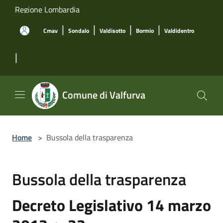
Salta al contenuto principale
Regione Lombardia
|
|
|
|
Cmav
Sondalo
Valdisotto
Bormio
Valdidentro
|
Comune di Valfurva
Home
>
Bussola della trasparenza
Bussola della trasparenza
Decreto Legislativo 14 marzo