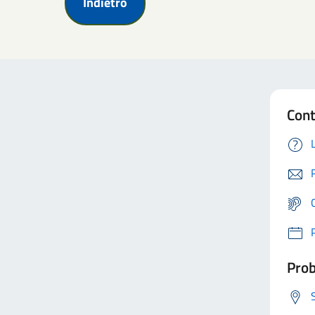
Indietro
Cont
Prob