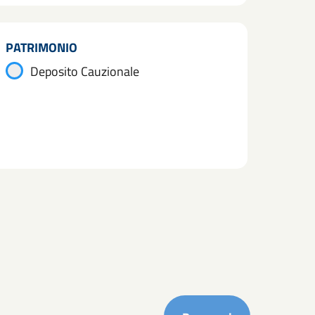
PATRIMONIO
Deposito Cauzionale
Completa i ca