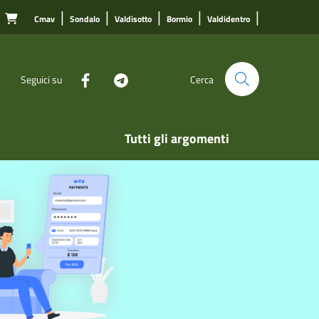
|
|
|
|
|
Cmav
Sondalo
Valdisotto
Bormio
Valdidentro

Seguici su
Cerca
Tutti gli argomenti