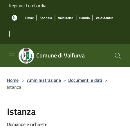
Salta al contenuto principale
Regione Lombardia
|
|
|
|
Cmav
Sondalo
Valdisotto
Bormio
Valdidentro
|
Comune di Valfurva
Home
>
Amministrazione
>
Documenti e dati
>
Istanza
Istanza
Domande e richieste