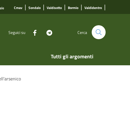
|
|
|
|
|
Cmav
Sondalo
Valdisotto
Bormio
Valdidentro
ale
Seguici su
Cerca
Tutti gli argomenti
ell'arsenico