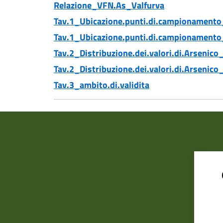
Relazione_VFN.As_Valfurva
Tav.1_Ubicazione.punti.di.campionament
Tav.1_Ubicazione.punti.di.campionament
Tav.2_Distribuzione.dei.valori.di.Arsenico
Tav.2_Distribuzione.dei.valori.di.Arsenic
Tav.3_ambito.di.validita