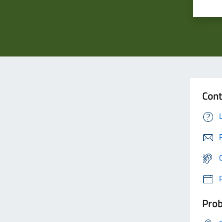
Cont
Prob