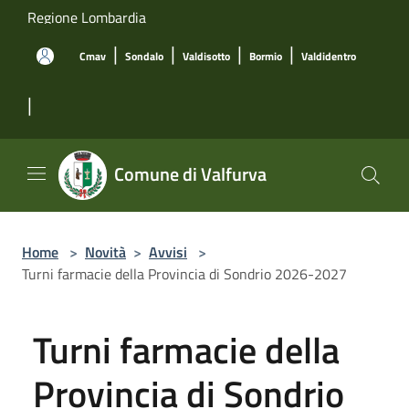
Salta al contenuto principale
Regione Lombardia
|
|
|
|
Cmav
Sondalo
Valdisotto
Bormio
Valdidentro
|
Comune di Valfurva
Home
>
Novità
>
Avvisi
>
Turni farmacie della Provincia di Sondrio 2026-2027
Turni farmacie della
Provincia di Sondrio