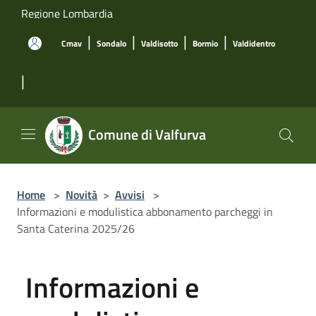
Salta al contenuto principale
Regione Lombardia
|
|
|
|
Cmav
Sondalo
Valdisotto
Bormio
Valdidentro
|
Comune di Valfurva
Home
>
Novità
>
Avvisi
>
Informazioni e modulistica abbonamento parcheggi in
Santa Caterina 2025/26
Informazioni e