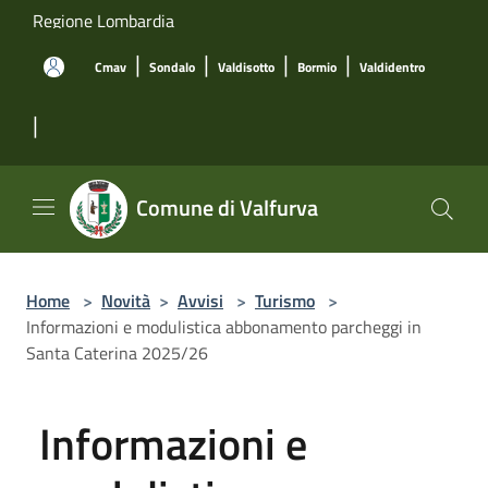
Salta al contenuto principale
Regione Lombardia
|
|
|
|
Cmav
Sondalo
Valdisotto
Bormio
Valdidentro
|
Comune di Valfurva
Home
>
Novità
>
Avvisi
>
Turismo
>
Informazioni e modulistica abbonamento parcheggi in
Santa Caterina 2025/26
Informazioni e