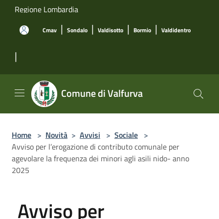
Salta al contenuto principale
Regione Lombardia
|
|
|
|
Cmav
Sondalo
Valdisotto
Bormio
Valdidentro
|
Comune di Valfurva
Home
>
Novità
>
Avvisi
>
Sociale
>
Avviso per l’erogazione di contributo comunale per
agevolare la frequenza dei minori agli asili nido- anno
2025
Avviso per