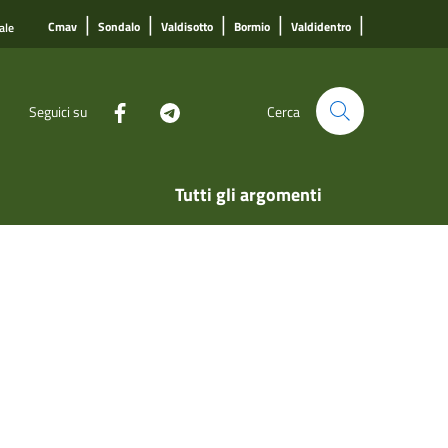
|
|
|
|
|
Cmav
Sondalo
Valdisotto
Bormio
Valdidentro
ale
Seguici su
Cerca
Tutti gli argomenti