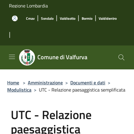
Salta al contenuto principale
Regione Lombardia
|
|
|
|
Cmav
Sondalo
Valdisotto
Bormio
Valdidentro
|
Comune di Valfurva
Home
>
Amministrazione
>
Documenti e dati
>
Modulistica
>
UTC - Relazione paesaggistica semplificata
UTC - Relazione
paesaggistica