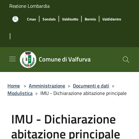
Salta al contenuto principale
Regione Lombardia
|
|
|
|
Cmav
Sondalo
Valdisotto
Bormio
Valdidentro
|
Comune di Valfurva
Home
>
Amministrazione
>
Documenti e dati
>
Modulistica
>
IMU - Dichiarazione abitazione principale
IMU - Dichiarazione
abitazione principale