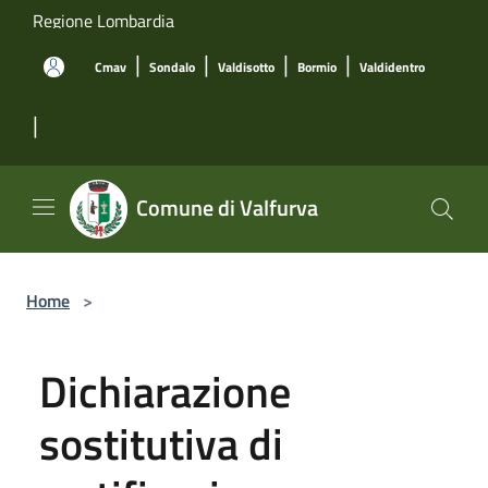
Salta al contenuto principale
Regione Lombardia
|
|
|
|
Cmav
Sondalo
Valdisotto
Bormio
Valdidentro
|
Comune di Valfurva
Home
>
Dichiarazione
sostitutiva di