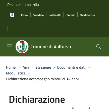
Salta al contenuto principale
Regione Lombardia
|
|
|
|
Cmav
Sondalo
Valdisotto
Bormio
Valdidentro
|
Comune di Valfurva
Home
>
Amministrazione
>
Documenti e dati
>
Modulistica
>
Dichiarazione accompagno minori di 14 anni
Dichiarazione